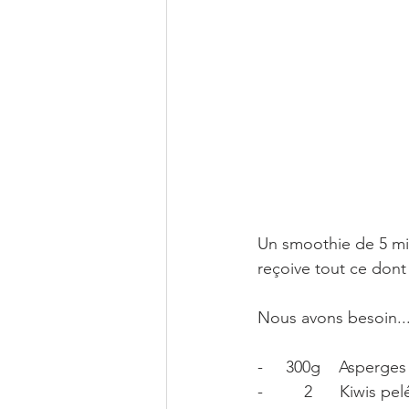
Un smoothie de 5 mi
reçoive tout ce dont 
Nous avons besoin..
-     300g    Asperge
-         2      Kiwis pel