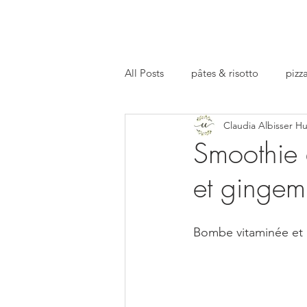
All Posts
pâtes & risotto
pizza
Claudia Albisser H
repas preparé
facts
apé
Smoothie 
et gingem
Bombe vitaminée et 