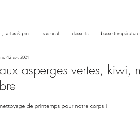
 , tartes & pies
saisonal
desserts
basse température
und
12 avr. 2021
ro
repas préparé
pour la santé
festif
aux asperges vertes, kiwi, 
bre
nettoyage de printemps pour notre corps !