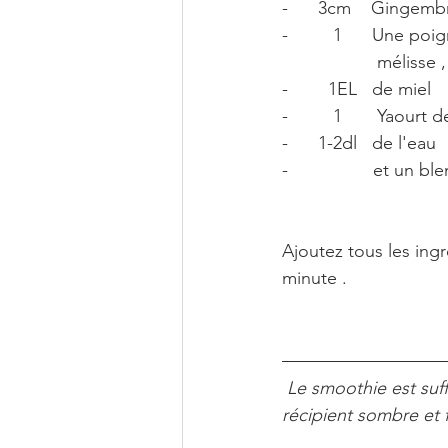
-      3cm    Gingem
-         1      Une 
                 
-        1EL   de miel
-         1       Yaourt 
-      1-2dl   de l'eau
-                 et un b
Ajoutez tous les ing
minute .
 Le smoothie est suffisant pour environ 3 verres . Vous pouvez conserver le reste dans un 
récipient sombre et f