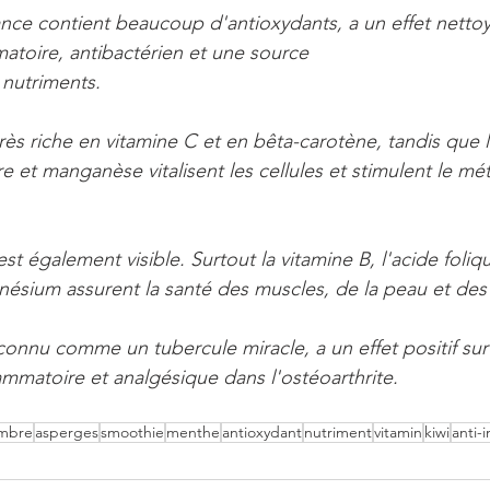
ce contient beaucoup d'antioxydants, a un effet nettoya
mmatoire, antibactérien et une source
 nutriments. 
très riche en vitamine C et en bêta-carotène, tandis que 
e et manganèse vitalisent les cellules et stimulent le mé
est également visible. Surtout la vitamine B, l'acide foliq
nésium assurent la santé des muscles, de la peau et des 
onnu comme un tubercule miracle, a un effet positif sur 
ammatoire et analgésique dans l'ostéoarthrite.
mbre
asperges
smoothie
menthe
antioxydant
nutriment
vitamin
kiwi
anti-