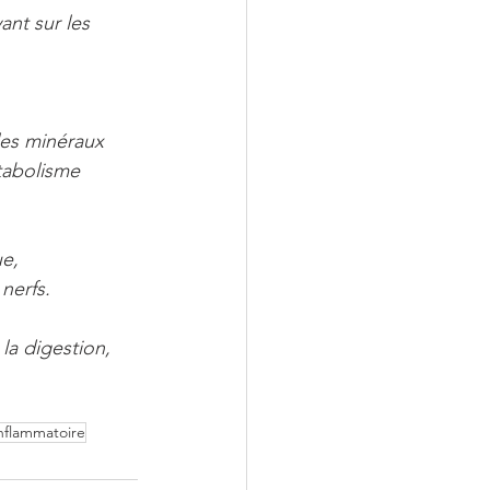
nt sur les 
les minéraux 
tabolisme 
ue,
nerfs.
la digestion,
inflammatoire