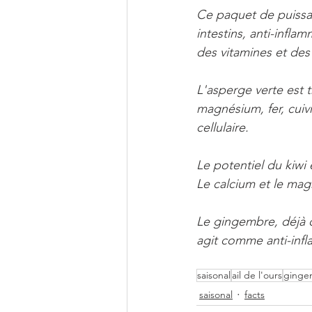
Ce paquet de puissan
intestins, anti-infla
des vitamines et des
L'asperge verte est 
magnésium, fer, cuivr
cellulaire. 
Le potentiel du kiwi 
Le calcium et le mag
Le gingembre, déjà c
agit comme anti-infl
saisonal
ail de l'ours
ginge
saisonal
facts