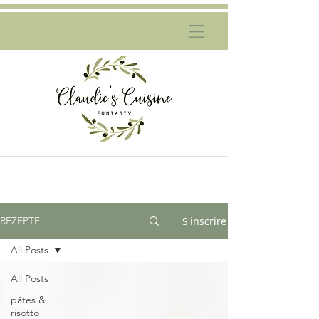
S'inscrire
REZEPTE
All Posts
All Posts
pâtes &
risotto