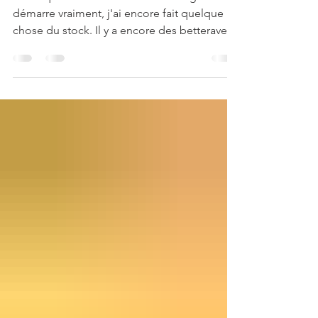
pesto de moutarde et de noix
Avant que la nouvelle saison des légumes
démarre vraiment, j'ai encore fait quelque
chose du stock. Il y a encore des betteraves
cuites...