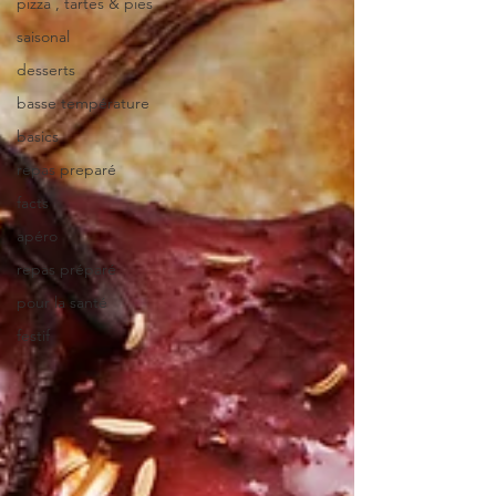
pizza , tartes & pies
saisonal
desserts
basse température
basics
repas preparé
facts
apéro
repas préparé
pour la santé
festif