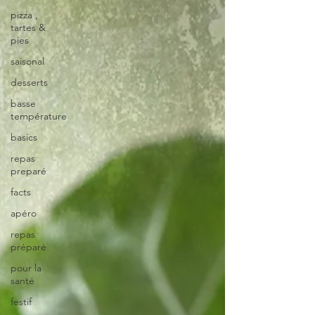
pizza ,
tartes &
pies
saisonal
desserts
basse
température
basics
repas
preparé
facts
apéro
repas
préparé
pour la
santé
festif