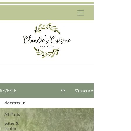
S'inscrire
REZEPTE
desserts
All Posts
pâtes &
risotto