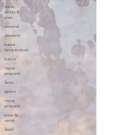
pizza ,
tartes &
pies
saisonal
desserts
basse
température
basics
repas
preparé
facts
apéro
repas
préparé
pour la
santé
festif