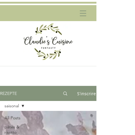
S'inscrire
REZEPTE
saisonal
All Posts
pâtes &
risotto