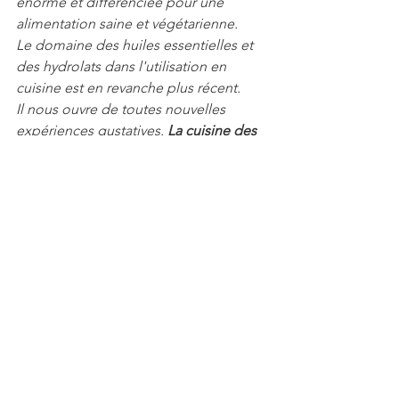
énorme et différenciée pour une 
alimentation saine et végétarienne.  
Le domaine des huiles essentielles et 
des hydrolats dans l'utilisation en 
cuisine est en revanche plus récent.  
Il nous ouvre de toutes nouvelles 
expériences gustatives. 
La cuisine des 
sens
 .....
valeriecupillard.com
https://www.valeriecupillard.com/post/
huiles-essentielles-eaux-florales-en-
cuisine
www.terran.fr
asperges
huiles essentielles
valerie.cupillard
saisonal