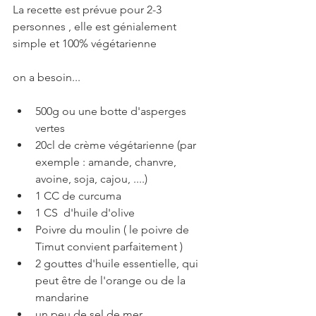
La recette est prévue pour 2-3 
personnes , elle est génialement 
simple et 100% végétarienne 
on a besoin...
500g ou une botte d'asperges 
vertes
20cl de crème végétarienne (par 
exemple : amande, chanvre, 
avoine, soja, cajou, ....)
1 CC de curcuma
1 CS  d'huile d'olive
Poivre du moulin ( le poivre de 
Timut convient parfaitement )
2 gouttes d'huile essentielle, qui 
peut être de l'orange ou de la 
mandarine
un peu de sel de mer