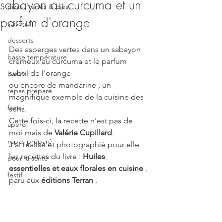
sabayon au curcuma et un
pizza , tartes & pies
parfum d'orange
saisonal
desserts
Des asperges vertes dans un sabayon 
basse température
crémeux au curcuma et le parfum 
subtil de l'orange
basics
ou encore de mandarine , un 
repas preparé
magnifique exemple de la cuisine des 
facts
sens.
Cette fois-ci, la recette n'est pas de 
apéro
moi mais de 
Valérie Cupillard
.
repas préparé
J'ai réalisé et photographié pour elle 
les recettes du livre : 
Huiles 
pour la santé
essentielles et eaux florales en cuisine
 , 
festif
paru aux 
éditions Terran
 .