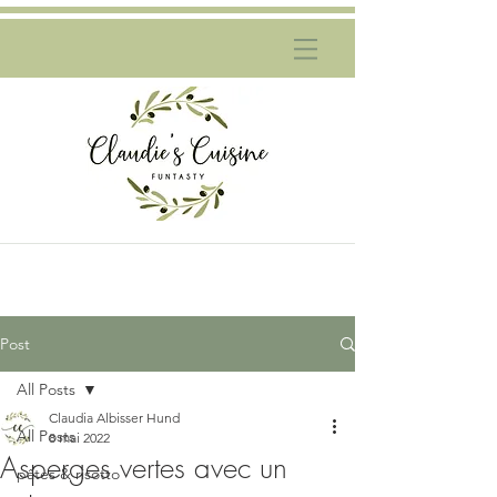
Post
All Posts
Claudia Albisser Hund
All Posts
8 mai 2022
Asperges vertes avec un
pâtes & risotto