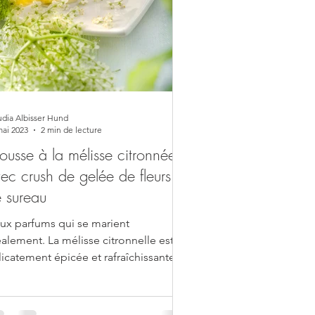
udia Albisser Hund
mai 2023
2 min de lecture
usse à la mélisse citronnée
ec crush de gelée de fleurs
 sureau
ux parfums qui se marient
éalement. La mélisse citronnelle est
licatement épicée et rafraîchissante,
dis que la fleur de sureau...