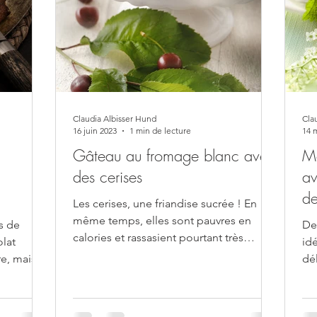
Claudia Albisser Hund
Cla
16 juin 2023
1 min de lecture
14 
Gâteau au fromage blanc avec
Mo
des cerises
av
de
Les cerises, une friandise sucrée ! En
même temps, elles sont pauvres en
s de
De
calories et rassasient pourtant très
lat
id
rapidement. La saison des...
re, mais
dé
tan