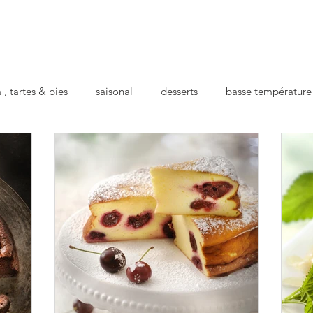
 , tartes & pies
saisonal
desserts
basse température
cts
apéro
repas préparé
pour la santé
festif