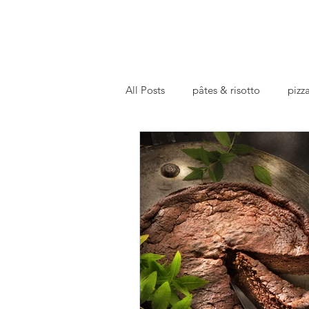
All Posts
pâtes & risotto
pizza
basics
repas preparé
fa