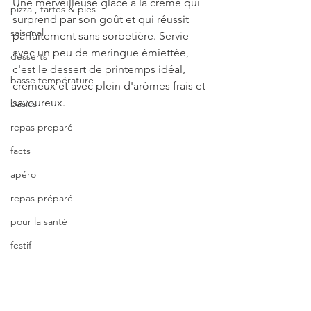
Une merveilleuse glace à la crème qui 
pizza , tartes & pies
surprend par son goût et qui réussit 
saisonal
parfaitement sans sorbetière. Servie 
avec un peu de meringue émiettée, 
desserts
c'est le dessert de printemps idéal, 
basse température
crémeux et avec plein d'arômes frais et 
savoureux.
basics
repas preparé
facts
apéro
repas préparé
pour la santé
festif