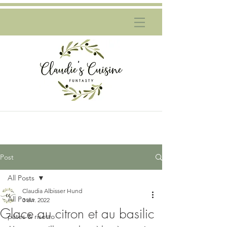
Post
All Posts
Claudia Albisser Hund
All Posts
3 avr. 2022
Glace au citron et au basilic
pâtes & risotto