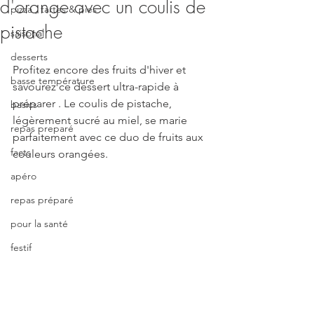
d'orange avec un coulis de
pizza , tartes & pies
pistache
saisonal
desserts
Profitez encore des fruits d'hiver et 
basse température
savourez ce dessert ultra-rapide à 
préparer . Le coulis de pistache, 
basics
légèrement sucré au miel, se marie 
repas preparé
parfaitement avec ce duo de fruits aux 
facts
couleurs orangées.
apéro
repas préparé
pour la santé
festif