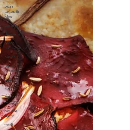
pizza ,
tartes &
pies
saisonal
desserts
basse
température
basics
repas
preparé
facts
apéro
repas
préparé
pour la
santé
festif