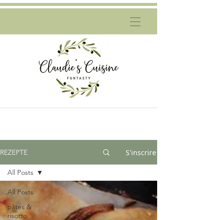
S'inscrire
REZEPTE
All Posts
All Posts
pâtes &
risotto