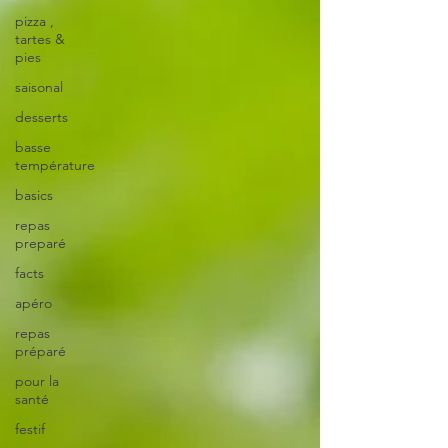
pizza ,
tartes &
pies
saisonal
desserts
basse
température
basics
repas
preparé
facts
apéro
repas
préparé
pour la
santé
festif