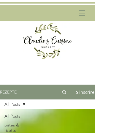
S'inscrire
REZEPTE
All Posts
All Posts
pâtes &
risotto