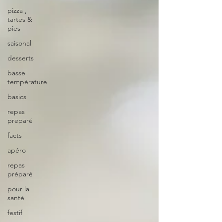
pizza ,
tartes &
pies
saisonal
desserts
basse
température
basics
repas
preparé
facts
apéro
repas
préparé
pour la
santé
festif