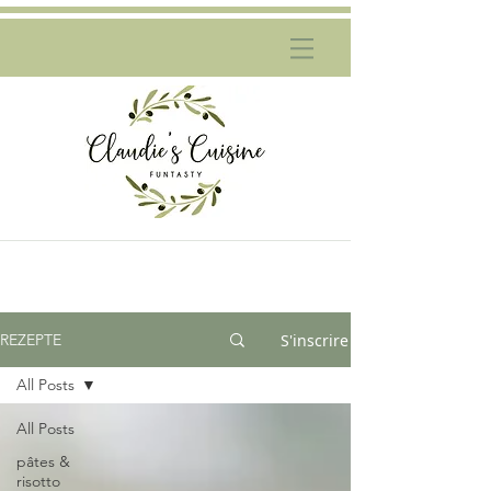
S'inscrire
REZEPTE
All Posts
All Posts
pâtes &
risotto