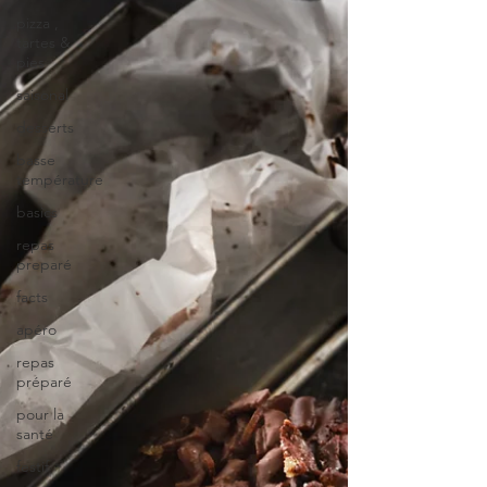
pizza ,
tartes &
pies
saisonal
desserts
basse
température
basics
repas
preparé
facts
apéro
repas
préparé
pour la
santé
festif