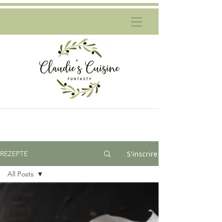
S'inscrire
REZEPTE
All Posts
All Posts
pâtes &
risotto