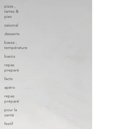
pizza ,
tartes &
pies
saisonal
desserts
basse
température
basics
repas
preparé
facts
apéro
repas
préparé
pour la
santé
festif