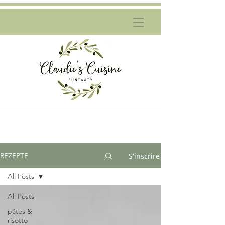
S'inscrire
REZEPTE
All Posts
All Posts
pâtes &
risotto