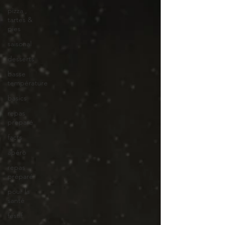
pizza ,
tartes &
pies
saisonal
desserts
basse
température
basics
repas
preparé
facts
apéro
repas
préparé
pour la
santé
festif