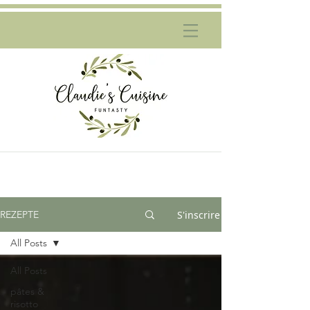
S'inscrire
REZEPTE
All Posts
All Posts
pâtes &
risotto