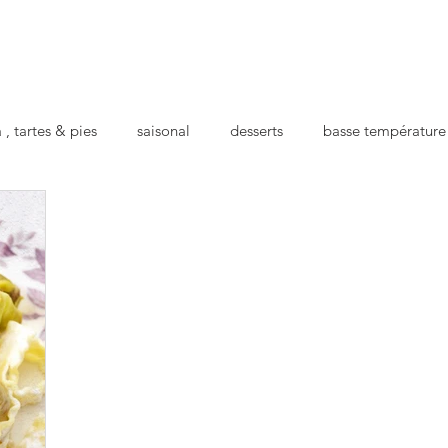
 , tartes & pies
saisonal
desserts
basse température
cts
apéro
repas préparé
pour la santé
festif