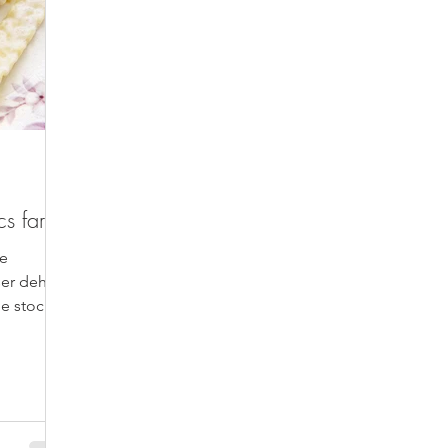
s farcis
de
ser dehors
le stocker