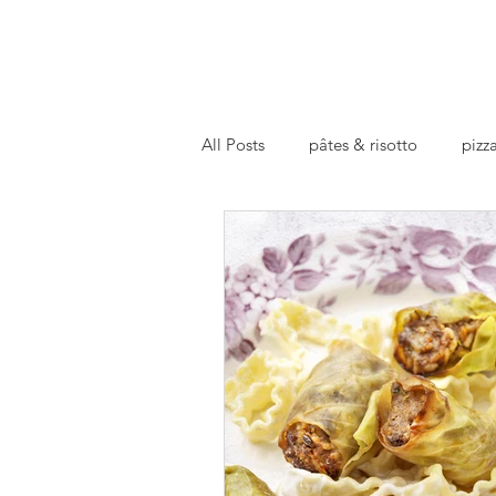
All Posts
pâtes & risotto
pizza
basics
repas preparé
fa