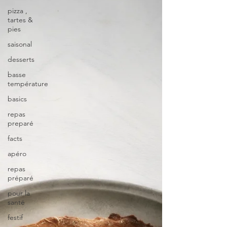
pizza ,
tartes &
pies
saisonal
desserts
basse
température
basics
repas
preparé
facts
apéro
repas
préparé
pour la
santé
festif