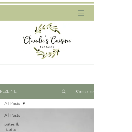
S'inscrire
REZEPTE
All Posts
All Posts
pâtes &
risotto