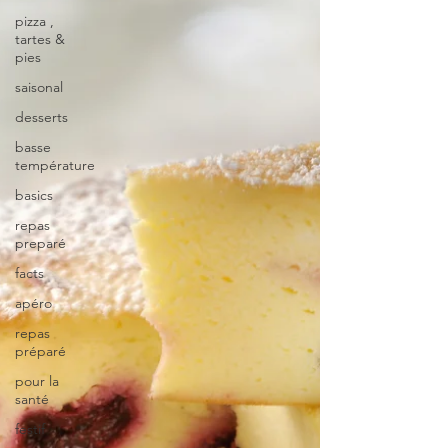
pizza ,
tartes &
pies
saisonal
desserts
basse
température
basics
repas
preparé
facts
apéro
repas
préparé
pour la
santé
festif