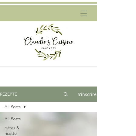
S'inscrire
REZEPTE
All Posts
All Posts
pâtes &
risotto