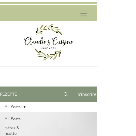
S'inscrire
REZEPTE
All Posts
All Posts
pâtes &
risotto