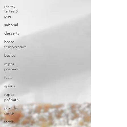
pizza ,
tartes &
pies
saisonal
desserts
basse
température
basics
repas
preparé
facts
apéro
repas
préparé
pour la
santé
festif