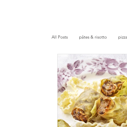
All Posts
pâtes & risotto
pizza
basics
repas preparé
fa