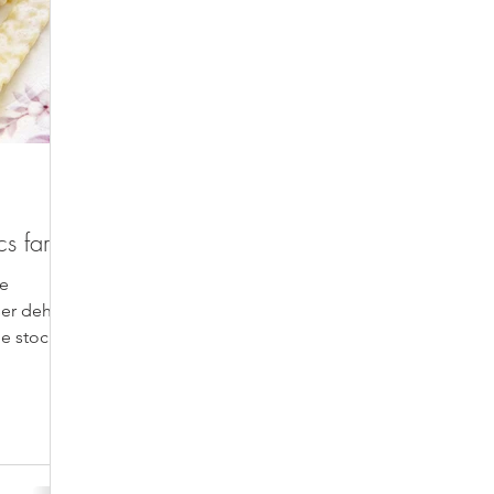
s farcis
de
ser dehors
le stocker