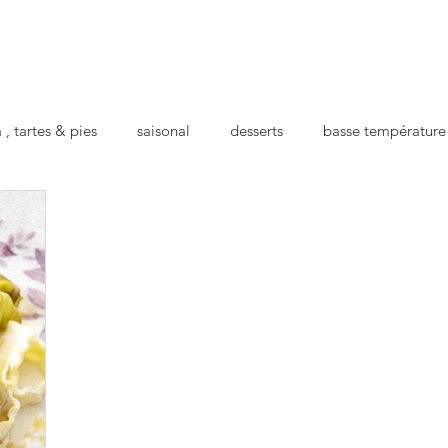
 , tartes & pies
saisonal
desserts
basse température
cts
apéro
repas préparé
pour la santé
festif