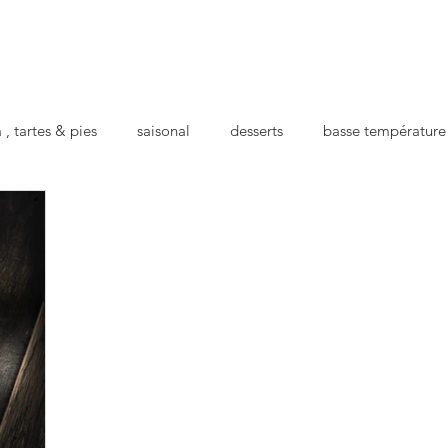
 , tartes & pies
saisonal
desserts
basse température
cts
apéro
repas préparé
pour la santé
festif