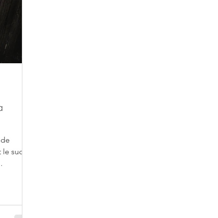
a
 de
 le sucre