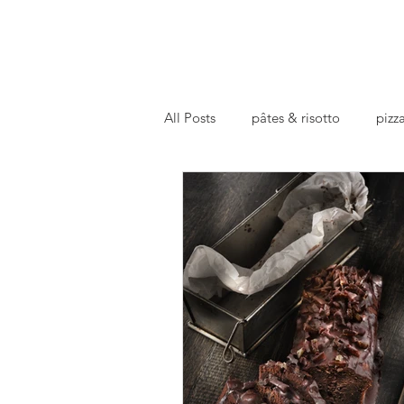
All Posts
pâtes & risotto
pizza
basics
repas preparé
fa