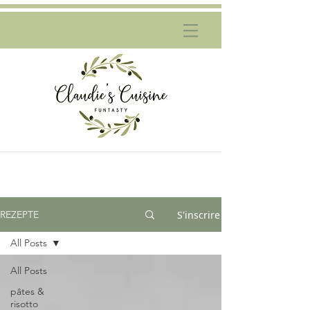
S'inscrire
REZEPTE
All Posts
All Posts
pâtes &
risotto