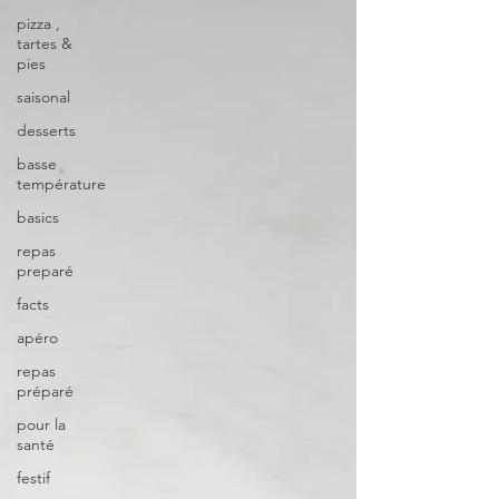
pizza ,
tartes &
pies
saisonal
desserts
basse
température
basics
repas
preparé
facts
apéro
repas
préparé
pour la
santé
festif