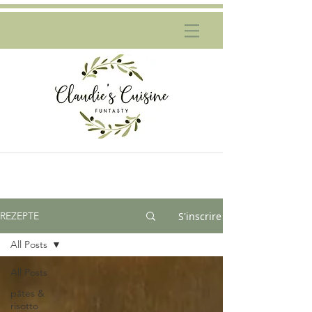
S'inscrire
REZEPTE
All Posts
All Posts
pâtes &
risotto