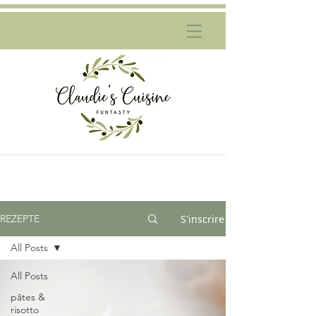
S'inscrire
REZEPTE
All Posts
All Posts
pâtes &
risotto