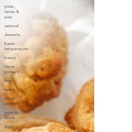
pizza ,
tartes &
pies
saisonal
desserts
basse
température
basics
repas
preparé
facts
apéro
repas
préparé
pour la
santé
festif