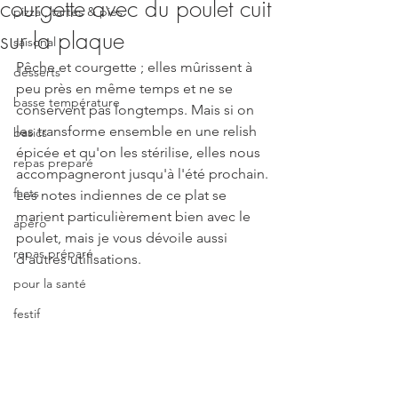
courgette avec du poulet cuit
pizza , tartes & pies
sur la plaque
saisonal
Pêche et courgette ; elles mûrissent à 
desserts
peu près en même temps et ne se 
basse température
conservent pas longtemps. Mais si on 
les transforme ensemble en une relish 
basics
épicée et qu'on les stérilise, elles nous 
repas preparé
accompagneront jusqu'à l'été prochain.
facts
Les notes indiennes de ce plat se 
marient particulièrement bien avec le 
apéro
poulet, mais je vous dévoile aussi 
repas préparé
d'autres utilisations.
pour la santé
festif