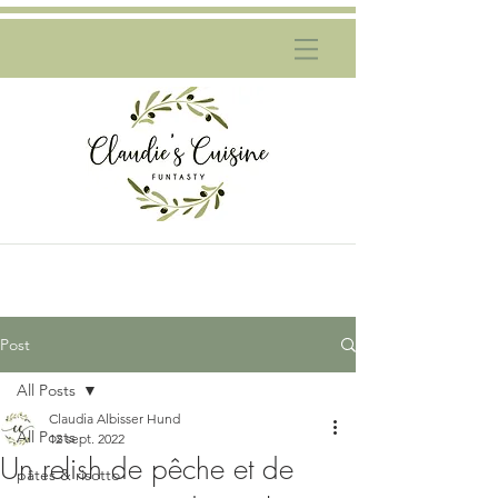
Post
All Posts
Claudia Albisser Hund
All Posts
12 sept. 2022
Un relish de pêche et de
pâtes & risotto