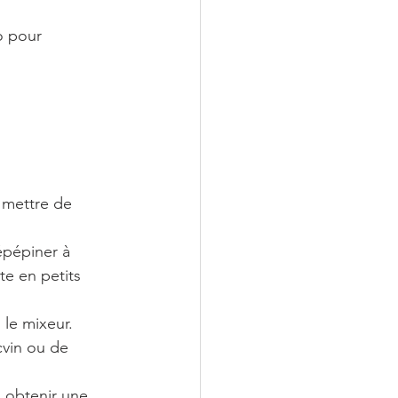
o pour 
s mettre de 
épépiner à 
te en petits 
 le mixeur.
cvin ou de 
 obtenir une 