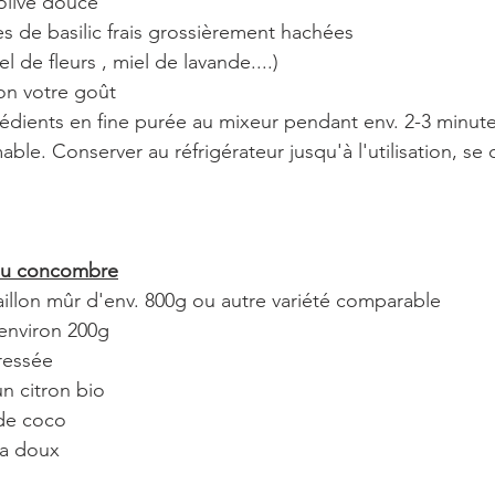
olive douce
les de basilic frais grossièrement hachées
el de fleurs , miel de lavande....)
lon votre goût
rédients en fine purée au mixeur pendant env. 2-3 minute
ble. Conserver au réfrigérateur jusqu'à l'utilisation, se
au concombre
illon mûr d'env. 800g ou autre variété comparable
environ 200g
ressée
un citron bio
de coco
ka doux