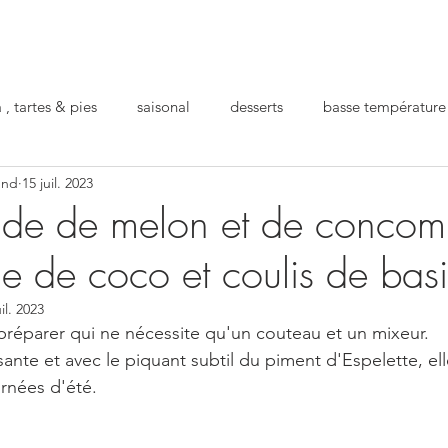
 , tartes & pies
saisonal
desserts
basse température
und
15 juil. 2023
ro
repas préparé
pour la santé
festif
ide de melon et de concom
e de coco et coulis de basi
uil. 2023
réparer qui ne nécessite qu'un couteau et un mixeur.
ante et avec le piquant subtil du piment d'Espelette, ell
rnées d'été.