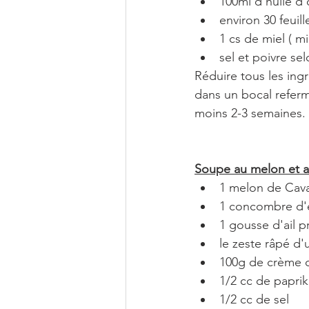
100ml d'huile d'
environ 30 feuil
1 cs de miel ( mi
sel et poivre se
Réduire tous les ing
dans un bocal referma
moins 2-3 semaines.
Soupe au melon et 
1 melon de Cava
1 concombre d'
1 gousse d'ail p
le zeste râpé d'
100g de crème 
1/2 cc de papri
1/2 cc de sel