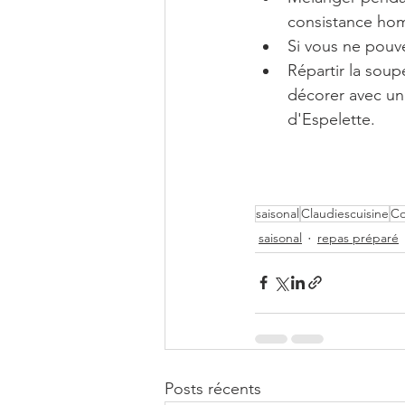
consistance ho
Si vous ne pouve
Répartir la sou
décorer avec une
d'Espelette. 
saisonal
Claudiescuisine
C
saisonal
repas préparé
Posts récents