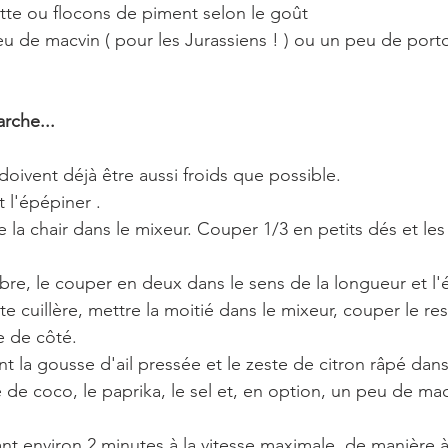
tte ou flocons de piment selon le goût
u de macvin ( pour les Jurassiens ! ) ou un peu de port
rche...
doivent déjà être aussi froids que possible.
t l'épépiner .
e la chair dans le mixeur. Couper 1/3 en petits dés et le
re, le couper en deux dans le sens de la longueur et l'
te cuillère, mettre la moitié dans le mixeur, couper le res
e de côté.
 la gousse d'ail pressée et le zeste de citron râpé dans
 de coco, le paprika, le sel et, en option, un peu de ma
t environ 2 minutes à la vitesse maximale, de manière à