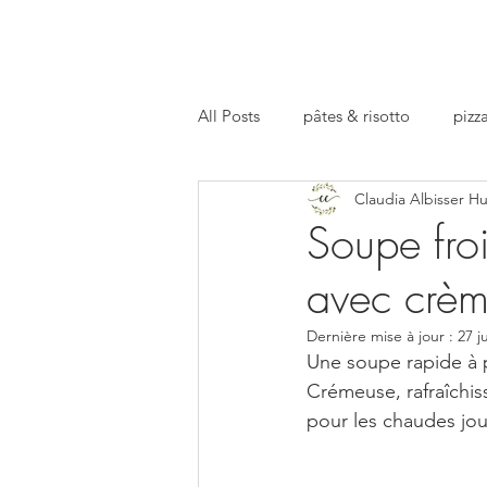
All Posts
pâtes & risotto
pizza
Claudia Albisser H
repas preparé
facts
apé
Soupe fro
avec crèm
Dernière mise à jour :
27 j
Une soupe rapide à p
Crémeuse, rafraîchiss
pour les chaudes jou