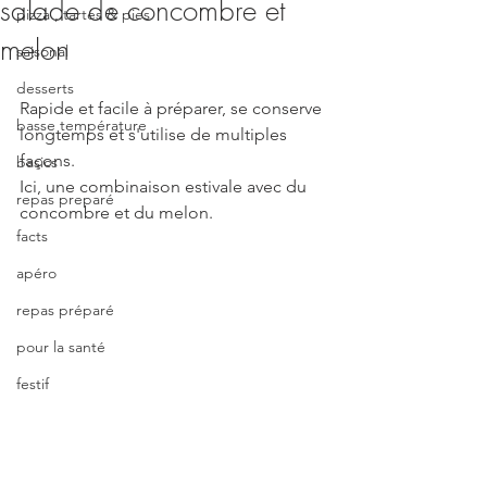
salade de concombre et
pizza , tartes & pies
melon
saisonal
desserts
Rapide et facile à préparer, se conserve 
basse température
longtemps et s'utilise de multiples 
façons.
basics
Ici, une combinaison estivale avec du 
repas preparé
concombre et du melon.   
facts
apéro
repas préparé
pour la santé
festif