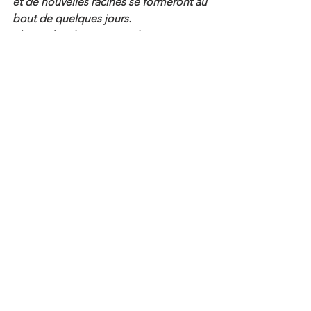
et de nouvelles racines se formeront au 
bout de quelques jours.
Plantez-les dans un peu de terreau et 
vous aurez bientôt votre propre 
buisson de menthe, qui reviendra 
chaque année.
saisonal
Claudiescuisine
salade
Concombre
Melon
menthe poivrée
saisonal
basics
repas preparé
Voir tout
Posts récents