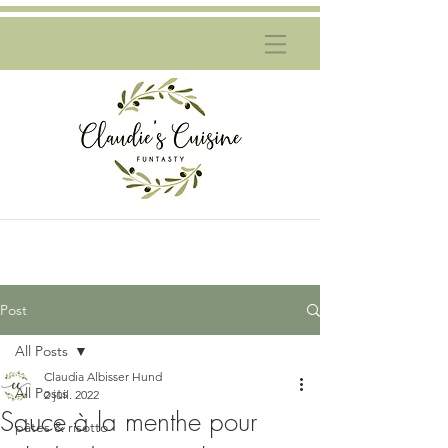
Post
All Posts
Claudia Albisser Hund
All Posts
2 juil. 2022
Sauce à la menthe pour
pâtes & risotto