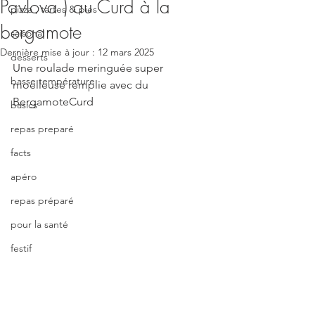
Pavlova ) au Curd à la
pizza , tartes & pies
bergamote
saisonal
Dernière mise à jour :
12 mars 2025
desserts
Une roulade meringuée super 
basse température
moelleuse remplie avec du 
BergamoteCurd
basics
repas preparé
facts
apéro
repas préparé
pour la santé
festif