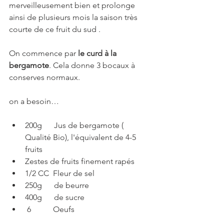
merveilleusement bien et prolonge 
ainsi de plusieurs mois la saison très 
courte de ce fruit du sud .
On commence par 
le curd à la 
bergamote
. Cela donne 3 bocaux à 
conserves normaux.
on a besoin…  
200g      Jus de bergamote ( 
Qualité Bio), l'équivalent de 4-5 
fruits
Zestes de fruits finement rapés
1/2 CC  Fleur de sel
250g      de beurre
400g      de sucre 
 6           Oeufs