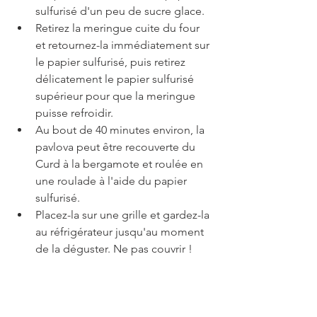
sulfurisé d'un peu de sucre glace.
Retirez la meringue cuite du four 
et retournez-la immédiatement sur 
le papier sulfurisé, puis retirez 
délicatement le papier sulfurisé 
supérieur pour que la meringue 
puisse refroidir.
Au bout de 40 minutes environ, la 
pavlova peut être recouverte du 
Curd à la bergamote et roulée en 
une roulade à l'aide du papier 
sulfurisé.
Placez-la sur une grille et gardez-la 
au réfrigérateur jusqu'au moment 
de la déguster. Ne pas couvrir !
Info : La fécule de maïs donne à la 
meringue sa consistance super souple, 