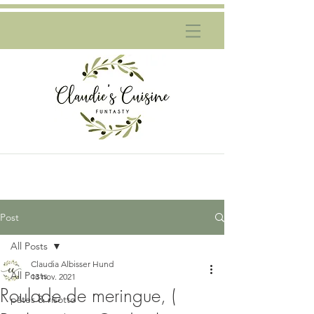
Post
All Posts
Claudia Albisser Hund
All Posts
13 nov. 2021
Roulade de meringue, (
pâtes & risotto