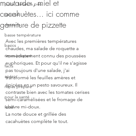
moutarde , miel et
pizza , tartes & pies
cacahuètes... ici comme
saisonal
garniture de pizzette
desserts
basse température
Avec les premières températures 
basics
chaudes, ma salade de roquette a 
repas preparé
immédiatement connu des poussées 
euphoriques. Et pour qu'il ne s'agisse 
facts
pas toujours d'une salade, j'ai 
apéro
transformé les feuilles amères et 
épicées en un pesto savoureux. Il 
repas préparé
contraste bien avec les tomates cerises 
pour la santé
semi-caramélisées et le fromage de 
chèvre mi-doux. 
festif
La note douce et grillée des 
cacahuètes complète le tout.