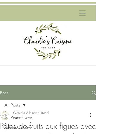
Post
All Posts
Claudia Albisser Hund
All Posts
14 oct. 2022
Pâtes de fruits aux figues avec
pâtes & risotto