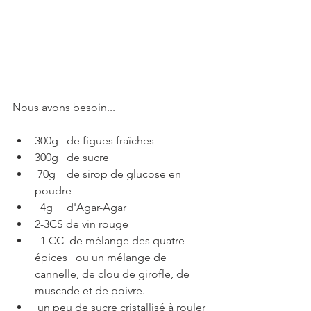
Nous avons besoin...
300g   de figues fraîches
300g   de sucre
 70g    de sirop de glucose en 
poudre
  4g     d'Agar-Agar
2-3CS de vin rouge
  1 CC  de mélange des quatre 
épices   ou un mélange de 
cannelle, de clou de girofle, de 
muscade et de poivre. 
 un peu de sucre cristallisé à rouler 