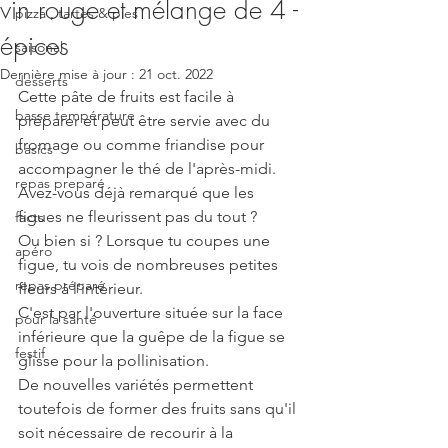
vin rouge et mélange de 4 -
pizza , tartes & pies
épices
saisonal
Dernière mise à jour :
21 oct. 2022
desserts
Cette pâte de fruits est facile à 
basse température
préparer et peut être servie avec du 
fromage ou comme friandise pour 
basics
accompagner le thé de l'après-midi. 
repas preparé
Avez-vous déjà remarqué que les 
figues ne fleurissent pas du tout ?
facts
Ou bien si ? Lorsque tu coupes une 
apéro
figue, tu vois de nombreuses petites 
repas préparé
fleurs à l'intérieur.
C'est par l'ouverture située sur la face 
pour la santé
inférieure que la guêpe de la figue se 
festif
glisse pour la pollinisation.
De nouvelles variétés permettent 
toutefois de former des fruits sans qu'il 
soit nécessaire de recourir à la 