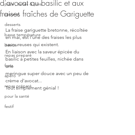
d'avocat au basilic et aux
pizza , tartes & pies
fraises fraîches de Gariguette
saisonal
desserts
La fraise gariguette bretonne, récoltée 
basse température
en mai, est l'une des fraises les plus 
savoureuses qui existent.
basics
En liaison avec la saveur épicée du 
repas preparé
basilic à petites feuilles, nichée dans 
facts
une
meringue super douce avec un peu de 
apéro
crème d'avocat...
repas préparé
Tout simplement génial !
pour la santé
festif