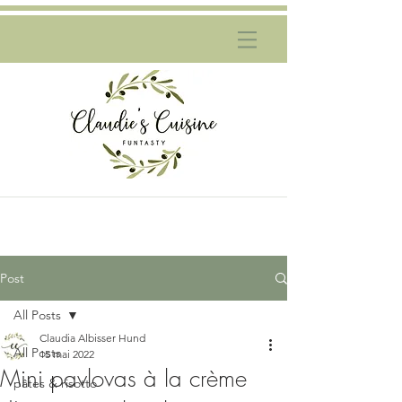
Post
All Posts
Claudia Albisser Hund
All Posts
15 mai 2022
Mini pavlovas à la crème
pâtes & risotto