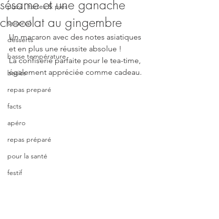
sésame et une ganache
pizza , tartes & pies
chocolat au gingembre
saisonal
Un macaron avec des notes asiatiques 
desserts
et en plus une réussite absolue !
basse température
La confiserie parfaite pour le tea-time, 
également appréciée comme cadeau.
basics
repas preparé
facts
apéro
repas préparé
pour la santé
festif