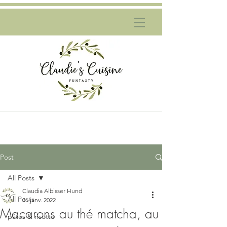
Post
All Posts
Claudia Albisser Hund
All Posts
31 janv. 2022
Macarons au thé matcha, au
pâtes & risotto