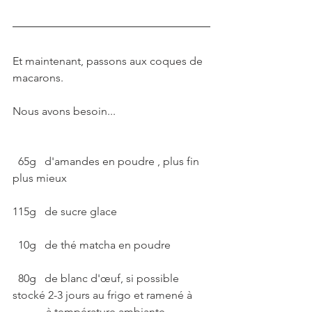
Et maintenant, passons aux coques de 
macarons. 
Nous avons besoin...
  65g   d'amandes en poudre , plus fin 
plus mieux
115g   de sucre glace
  10g   de thé matcha en poudre
  80g   de blanc d'œuf, si possible 
stocké 2-3 jours au frigo et ramené à  
            à température ambiante.