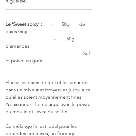
rugueuse.
Le 'Sweet spicy' :
       -        50g        de 
baies Goji
                                        -         50g        
d'amandes
                                                                Sel 
et poivre au goût
Placez les baies de goji et les amandes 
dans un mixeur et broyez-les jusqu'à ce 
qu'elles soient moyennement fines.
Assaisonnez   le mélange avec le poivre 
du moulin et   avec du sel fin.
Ce mélange fin est idéal pour les 
boulettes apéritives, un fromage 