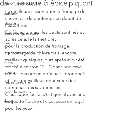
de fruité-sucré à épicé-piquant
pizza , tartes & pies
La meilleure saison pour le fromage de 
saisonal
chèvre est du printemps au début de 
desserts
l'automne.  
De février à mars, les petits sont nés et 
basse température
après cela, le lait est prêt  
basics
pour la production de fromage. 
repas preparé
Le fromage de chèvre frais, encore 
meilleur quelques jours après avoir été 
facts
stocké à environ 12 ° C dans une cave, 
apéro
n'a pas encore un goût aussi prononcé 
et il est merveilleux pour créer des 
repas préparé
combinaisons savoureuses.
pour la santé
C'est super facile, c'est génial avec une 
baguette fraîche et c'est aussi un régal 
festif
pour les yeux.  