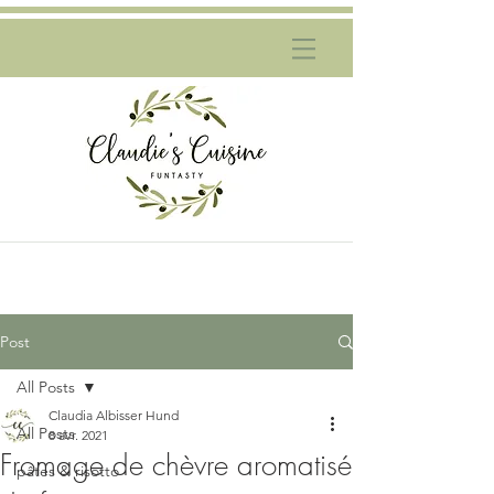
Post
All Posts
Claudia Albisser Hund
All Posts
8 avr. 2021
Fromage de chèvre aromatisé
pâtes & risotto