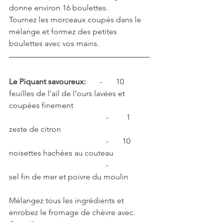
donne environ 16 boulettes.
Tournez les morceaux coupés dans le 
mélange et formez des petites 
boulettes avec vos mains.
Le Piquant savoureux:
       -       10        
feuilles de l'ail de l'ours lavées et 
coupées finement 
                                                 -         1        
zeste de citron
                                                 -       10        
noisettes hachées au couteau
                                                 -                   
sel fin de mer et poivre du moulin
Mélangez tous les ingrédients et 
enrobez le fromage de chèvre avec.