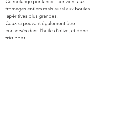
Ce mélange printanier   convient aux 
fromages entiers mais aussi aux boules 
 apéritives plus grandes.
Ceux-ci peuvent également être 
conservés dans l'huile d'olive, et donc 
très bons.
S'il vous reste du mélange d'épices, 
vous pouvez également l'utiliser 
comme garniture de salade.