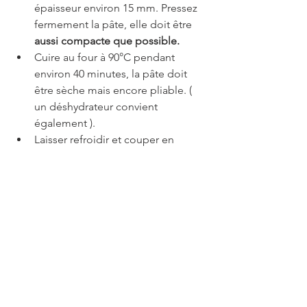
épaisseur environ 15 mm. Pressez 
fermement la pâte, elle doit être 
aussi compacte que possible.
Cuire au four à 90°C pendant 
environ 40 minutes, la pâte doit 
être sèche mais encore pliable. ( 
un déshydrateur convient 
également ).
Laisser refroidir et couper en 
morceaux.
Faire fondre le chocolat cassé en 
morceaux dans le four éteint 
encore chaud.
Badigeonner les barres refroidies 
avec le chocolat fondu et laisser 
refroidir.
Les barres se conservent 2 à 3 
semaines au réfrigérateur.