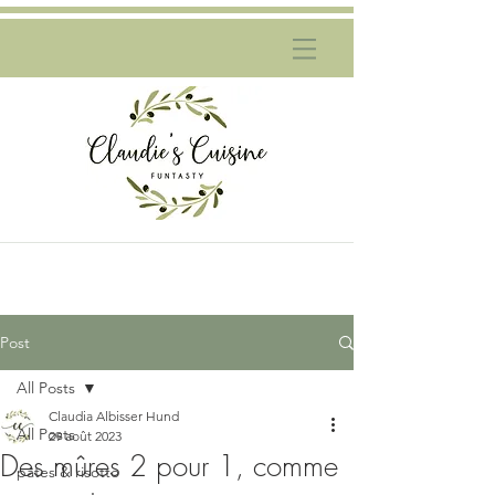
Post
All Posts
Claudia Albisser Hund
All Posts
29 août 2023
Des mûres 2 pour 1, comme
pâtes & risotto