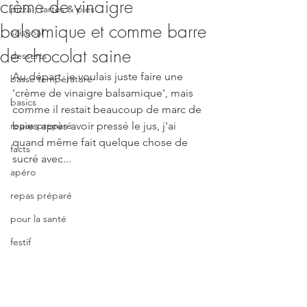
crème de vinaigre
pizza , tartes & pies
balsamique et comme barre
saisonal
de chocolat saine
desserts
Au départ, je voulais juste faire une 
basse température
'crème de vinaigre balsamique', mais 
basics
comme il restait beaucoup de marc de 
repas preparé
baies après avoir pressé le jus, j'ai 
quand même fait quelque chose de 
facts
sucré avec...
apéro
repas préparé
pour la santé
festif