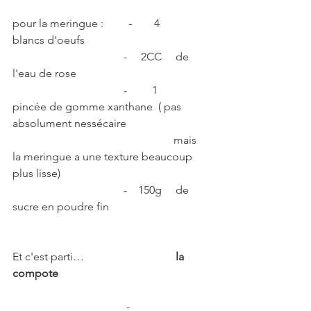
pour la meringue :         -        4       
blancs d'oeufs
                                        -     2CC     de 
l'eau de rose   
                                        -         1      
pincée de gomme xanthane  ( pas 
absolument nessécaire 
                                                          mais 
la meringue a une texture beaucoup 
plus lisse)
                                        -    150g     de 
sucre en poudre fin
Et c'est parti…                                
 la 
compote
                                         -               