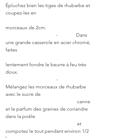
Épluchez bien les tiges de rhubarbe et 
coupez-les en   
morceaux de 2cm.  
                                         -               Dans 
une grande casserole en acier chromé, 
faites  
lentement fondre le beurre à feu très 
doux.
                                         -               
Mélangez les morceaux de rhubarbe 
avec le sucre de
                                                          canne 
et le parfum des graines de coriandre 
dans la poêle
                                                          et 
compotez le tout pendant environ 1/2 