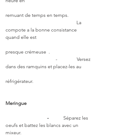
heure en  
remuant de temps en temps.
                                                          La 
compote a la bonne consistance 
quand elle est  
presque crémeuse  .                         
                                         -                Versez 
dans des ramquins et placez-les au  
réfrigérateur.
Meringue
                                  -            
Séparez les 
oeufs et battez les blancs avec un 
mixeur.