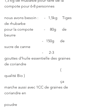
1,5 kg de rhubarbe pour faire de la 
compote pour 6-8 personnes
nous avons besoin :      -   1,5kg     Tiges 
de rhubarbe 
pour la compote           -     80g      de 
beurre
                                       -   150g      de 
sucre de canne
                                       -      2-3      
gouttes d'huile essentielle des graines 
de coriandre
                                                          ( 
qualité Bio )  
                                                          ça 
marche aussi avec 1CC de graines de 
coriandre en  
poudre