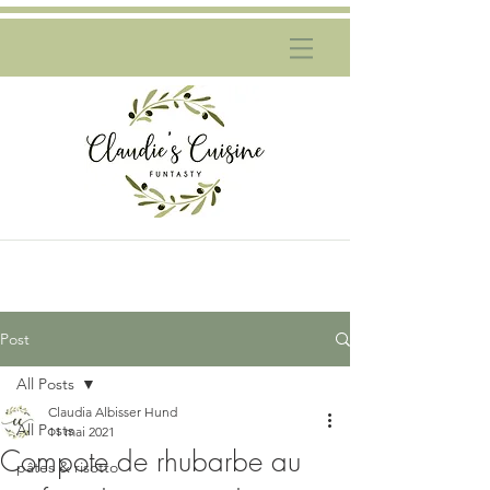
Post
All Posts
Claudia Albisser Hund
All Posts
11 mai 2021
Compote de rhubarbe au
pâtes & risotto