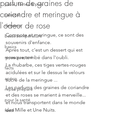
parfum de graines de
pizza , tartes & pies
coriandre et meringue à
saisonal
l'odeur de rose
desserts
Compote et meringue, ce sont des 
basse température
souvenirs d'enfance.
basics
Après tout, c'est un dessert qui est 
repas preparé
presque tombé dans l'oubli. 
La rhubarbe, ces tiges vertes-rouges 
facts
acidulées et sur le dessus le velours 
apéro
sucré de la meringue ...
Les parfums des graines de coriandre 
repas préparé
et des roses se marient à merveille...
pour la santé
et nous transportent dans le monde 
des Mille et Une Nuits. 
festif