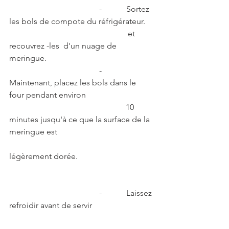
                                            -            Sortez 
les bols de compote du réfrigérateur.
                                                          et 
recouvrez -les  d'un nuage de 
meringue.
                                            -            
Maintenant, placez les bols dans le 
four pendant environ 
                                                         10 
minutes jusqu'à ce que la surface de la 
meringue est  
légèrement dorée.
                                            -            Laissez 
refroidir avant de servir