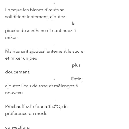
                                          -              
Lorsque les blancs d'œufs se 
solidifient lentement, ajoutez          
                                                          la 
pincée de xanthane et continuez à 
mixer.                
                                          -              
Maintenant ajoutez lentement le sucre 
et mixer un peu  
                                                          plus 
doucement.
                                          -              Enfin, 
ajoutez l'eau de rose et mélangez à 
nouveau
                                            -            
Préchauffez le four à 150°C, de 
préférence en mode
convection.  