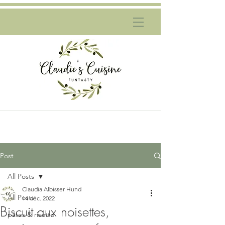
Post
All Posts
Claudia Albisser Hund
All Posts
14 déc. 2022
Biscuit aux noisettes,
pâtes & risotto