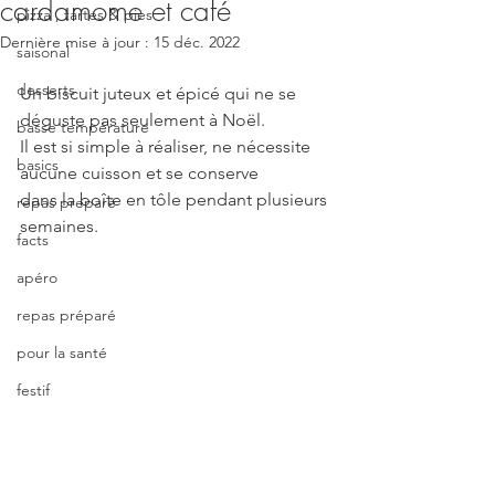
cardamome et café
pizza , tartes & pies
Dernière mise à jour :
15 déc. 2022
saisonal
desserts
Un biscuit juteux et épicé qui ne se 
déguste pas seulement à Noël.
basse température
Il est si simple à réaliser, ne nécessite 
basics
aucune cuisson et se conserve
dans la boîte en tôle pendant plusieurs 
repas preparé
semaines.
facts
apéro
repas préparé
pour la santé
festif