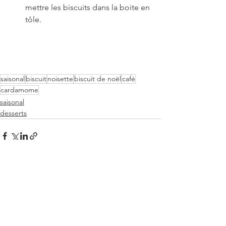
mettre les biscuits dans la boite en 
tôle.
saisonal
biscuit
noisette
biscuit de noël
café
cardamome
saisonal
desserts
Voir tout
Posts récents