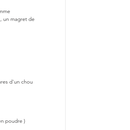
omme 
, un magret de 
                   
 en poudre )