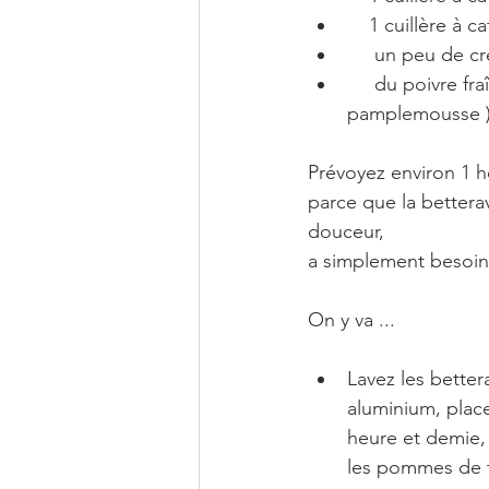
    1 cuillère 
     un peu d
     du poivre fraîchement moulu ( ..poivre Timut avec son léger goût de   
pamplemousse )  
Prévoyez environ 1 h
parce que la bettera
douceur,
a simplement besoin
On y va ...
Lavez les better
aluminium, place
heure et demie, 
les pommes de t