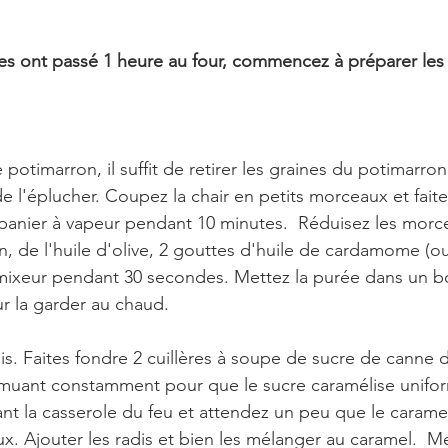
es ont passé 1 heure au four, commencez à préparer les 
potimarron, il suffit de retirer les graines du potimarron  
e l'éplucher. Coupez la chair en petits morceaux et faites
panier à vapeur pendant 10 minutes.  Réduisez les morc
n, de l'huile d'olive, 2 gouttes d'huile de cardamome (o
mixeur pendant 30 secondes. Mettez la purée dans un bo
r la garder au chaud.
is. Faites fondre 2 cuillères à soupe de sucre de canne 
emuant constamment pour que le sucre caramélise unifo
nt la casserole du feu et attendez un peu que le carame
x. Ajouter les radis et bien les mélanger au caramel.  Me