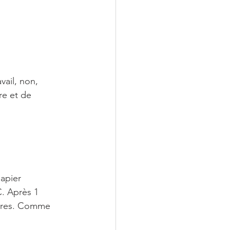
ail, non, 
re et de 
apier 
C. Après 1 
ndres. Comme 