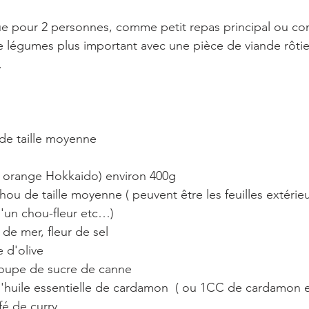
vue pour 2 personnes, comme petit repas principal ou c
égumes plus important avec une pièce de viande rôtie
.
es de taille moyenne
on orange Hokkaido) environ 400g
u-fleur etc…)                                                            
el de mer, fleur de sel
le d'olive
s à soupe de sucre de canne
 de l'huile essentielle de cardamon  ( ou 1CC de cardamon
café de curry  