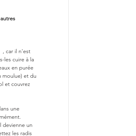
autres  
, car il n'est 
-les cuire à la 
eaux en purée 
u moulue) et du 
l et couvrez 
dans une 
rmément. 
l devienne un 
ttez les radis 