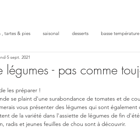
 , tartes & pies
saisonal
desserts
basse température
und
5 sept. 2021
ro
repas préparé
pour la santé
festif
de légumes - pas comme touj
de les préparer !
onde se plaint d'une surabondance de tomates et de cou
imerais vous présenter des légumes qui sont également 
ent de la variété dans l'assiette de légumes de fin d'été
, radis et jeunes feuilles de chou sont à découvrir.