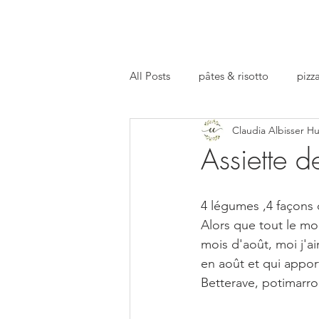
All Posts
pâtes & risotto
pizza
Claudia Albisser H
repas preparé
facts
apé
Assiette 
4 légumes ,4 façons 
Alors que tout le m
mois d'août, moi j'a
en août et qui apport
Betterave, potimarron