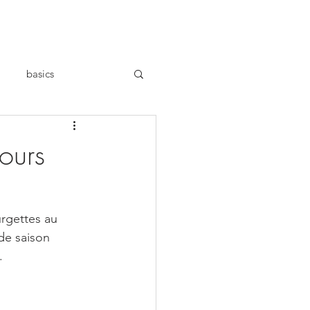
basics
ours
rgettes au 
de saison
.