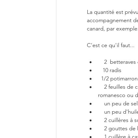
La quantité est pré
accompagnement de l
canard, par exemple
C'est ce qu'il faut...
    2  betterav
   10 radis
  1/2 potimarr
    2 feuilles de chou de taille moyenne ( peuvent être les feuilles extérieures d'un chou 
romanesco ou d'un cho
    un peu de s
    un peu d'hui
    2 cuillère
    2 gouttes
    1 cuillère à 